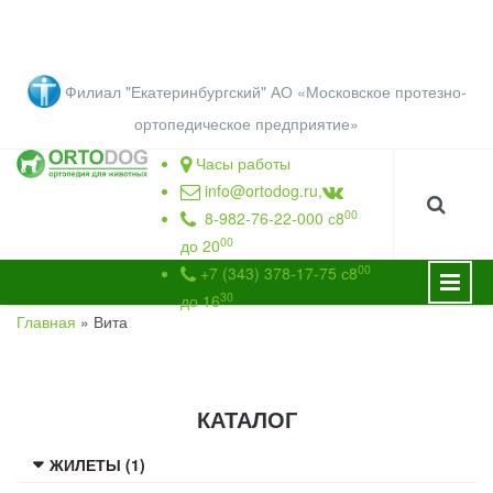
Перейти к основному содержанию
Филиал "Екатеринбургский" АО «Московское протезно-
ортопедическое предприятие
»
Часы работы
info@ortodog.ru
,
00
8-982-76-22-000 с8
00
до 20
00
+7 (343) 378-17-75 с8
30
до 16
Главная
»
Вита
ВЫ ЗДЕСЬ
КАТАЛОГ
ЖИЛЕТЫ (1)