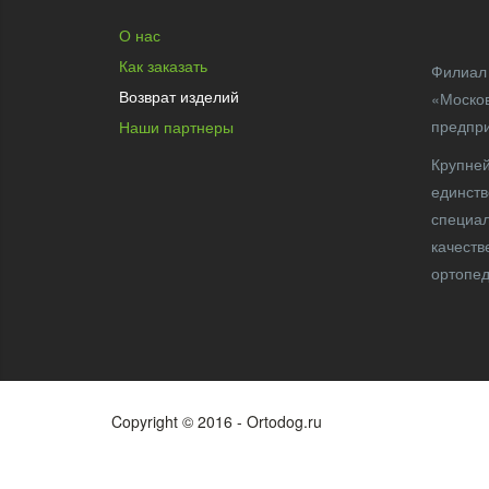
О нас
Как заказать
Филиал 
Возврат изделий
«Москов
предпр
Наши партнеры
Крупней
единств
специал
качеств
ортопед
Copyright © 2016 - Ortodog.ru