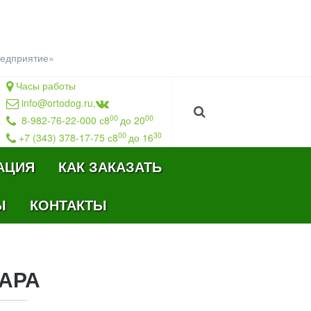
редприятие
»
Часы работы
info@ortodog.ru
,
00
00
8-982-76-22-000 с8
до 20
00
30
+7 (343) 378-17-75 с8
до 16
АЦИЯ
КАК ЗАКАЗАТЬ
Ы
КОНТАКТЫ
АРА