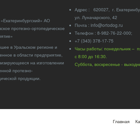
Адрес : 620027, г. Екатери
ул. Луначарского, 42
«Екатеринбургский» АО
Почта : info@ortodog.ru
ское протезно-ортопедическое
Телефон : 8-982-76-22-000;
иятие»
+7 (343) 378-17-75
шее в Уральском регионе и
Часы работы: понедельник – 
енное в области предприятие,
с 8:00 до 16:
изирующееся на изготовлении
Суббота, воскресенье - выход
енной протезно-
ической продукции.
Главная
Ка