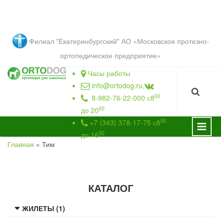
Перейти к основному содержанию
Филиал "Екатеринбургский" АО «Московское протезно-
ортопедическое предприятие
»
Часы работы
info@ortodog.ru
,
00
8-982-76-22-000 с8
00
до 20
00
+7 (343) 378-17-75 с8
30
до 16
Главная
»
Тим
ВЫ ЗДЕСЬ
КАТАЛОГ
ЖИЛЕТЫ (1)