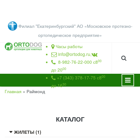
Перейти к основному содержанию
Филиал "Екатеринбургский" АО «Московское протезно-
ортопедическое предприятие
»
Часы работы
info@ortodog.ru
,
00
8-982-76-22-000 с8
00
до 20
00
+7 (343) 378-17-75 с8
30
до 16
Главная
»
Раймонд
ВЫ ЗДЕСЬ
КАТАЛОГ
ЖИЛЕТЫ (1)