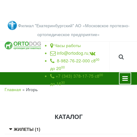
Перейти к основному содержанию
Филиал "Екатеринбургский" АО «Московское протезно-
ортопедическое предприятие
»
Часы работы
info@ortodog.ru
,
00
8-982-76-22-000 с8
00
до 20
00
+7 (343) 378-17-75 с8
30
до 16
Главная
»
Игорь
ВЫ ЗДЕСЬ
КАТАЛОГ
ЖИЛЕТЫ (1)