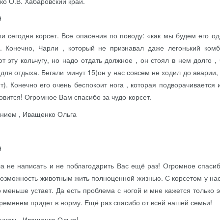
о О.В. Хабаровский край.
9
и сегодня корсет. Все опасения по поводу: «как мы будем его о
. Конечно, Чарли , который не признавал даже легонький ком
т эту кольчугу, но надо отдать должное , он стоял в нем долго 
 для отдыха. Бегали минут 15(он у нас совсем не ходил до аварии,
т). Конечно его очень беспокоит нога , которая подворачивается и
овится! Огромное Вам спасибо за чудо-корсет.
нием , Иващенко Ольга
9
а не написать и не поблагодарить Вас ещё раз! Огромное спасиб
озможность животным жить полноценной жизнью. С корсетом у нас
 меньше устает. Да есть проблема с ногой и мне кажется только
временем придет в норму. Ещё раз спасибо от всей нашей семьи!
нием , Иващенко Ольга!