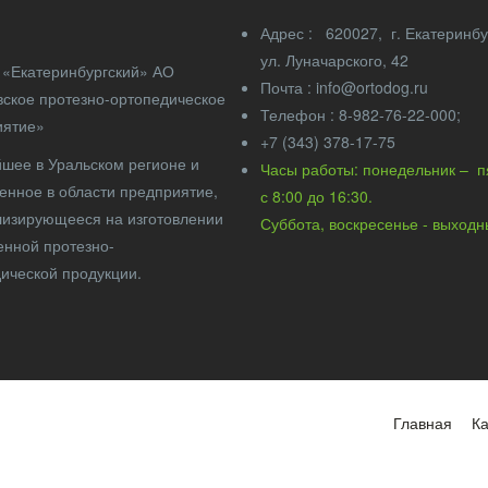
Адрес : 620027, г. Екатери
ул. Луначарского, 42
«Екатеринбургский» АО
Почта : info@ortodog.ru
ское протезно-ортопедическое
Телефон : 8-982-76-22-000;
иятие»
+7 (343) 378-17-75
шее в Уральском регионе и
Часы работы: понедельник – 
енное в области предприятие,
с 8:00 до 16:
изирующееся на изготовлении
Суббота, воскресенье - выход
енной протезно-
ической продукции.
Главная
Ка