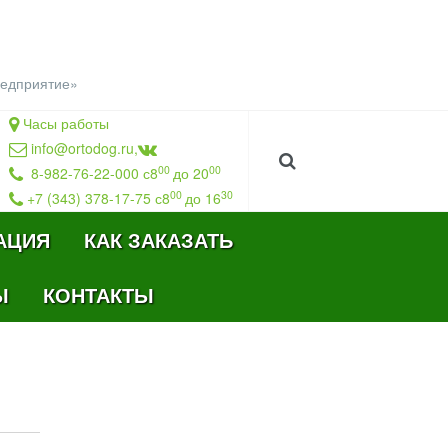
редприятие
»
Часы работы
info@ortodog.ru
,
00
00
8-982-76-22-000 с8
до 20
00
30
+7 (343) 378-17-75 с8
до 16
АЦИЯ
КАК ЗАКАЗАТЬ
Ы
КОНТАКТЫ