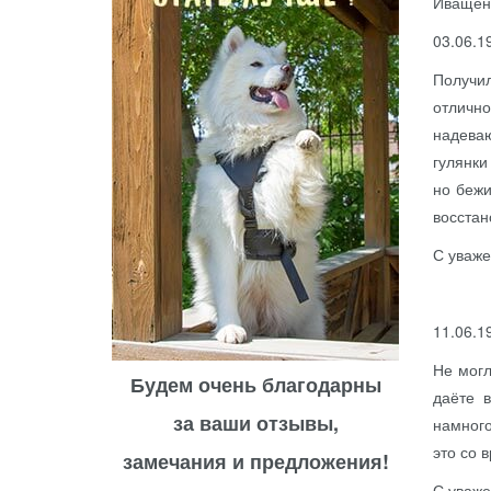
Иващенк
03.06.1
Получил
отлично
надеваю
гулянки
но бежи
восстан
С уваже
11.06.1
Не могл
Будем очень благодарны
даёте в
за ваши отзывы,
намного
это со 
замечания и предложения!
С уваже