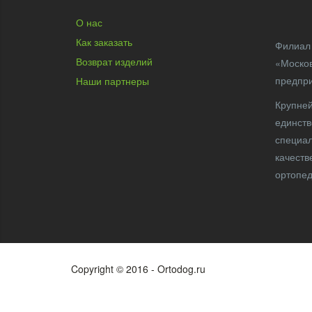
О нас
Как заказать
Филиал 
Возврат изделий
«Москов
предпр
Наши партнеры
Крупней
единств
специал
качеств
ортопед
Copyright © 2016 - Ortodog.ru