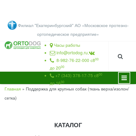
Перейти к основному содержанию
Филиал "Екатеринбургский" АО «Московское протезно-
ортопедическое предприятие
»
Часы работы
info@ortodog.ru
,
00
8-982-76-22-000 с8
00
до 20
00
+7 (343) 378-17-75 с8
30
до 16
Главная
»
Поддержка для крупных собак (ткань верха/изолон/
ВЫ ЗДЕСЬ
сетка)
КАТАЛОГ